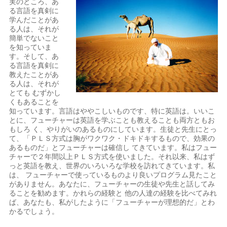
実のところ、あ
る言語を真剣に
学んだことがあ
る人は、それが
簡単でないこと
を知っていま
す。そして、あ
る言語を真剣に
教えたことがあ
る人は、それが
とても むずかし
くもあることを
知っています。言語はややこしいものです、特に英語は。いいこ
とに、フューチャーは英語を学ぶことも教えることも両方ともお
もしろ く、やりがいのあるものにしています。生徒と先生にとっ
て、「ＰＬＳ方式は胸がワクワク・ドキドキするもので、効果の
あるものだ」とフューチャーは確信し てきています。私はフュー
チャーで２年間以上ＰＬＳ方式を使いました。それ以来、私はず
っと英語を教え、世界のいろいろな学校を訪れてきています。私
は、 フューチャーで使っているものより良いプログラム見たこと
がありません。あなたに、フューチャーの生徒や先生と話してみ
ることを勧めます。かれらの経験と 他の人達の経験を比べてみれ
ば、あなたも、私がしたように「フューチャーが理想的だ」とわ
かるでしょう。