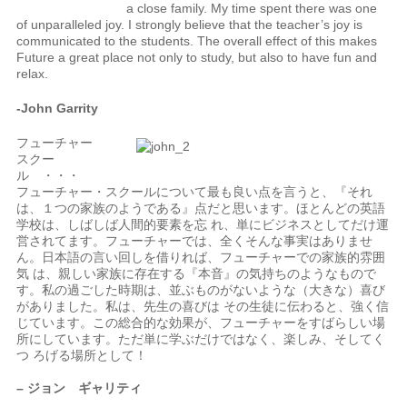
a close family. My time spent there was one
of unparalleled joy. I strongly believe that the teacher’s joy is
communicated to the students. The overall effect of this makes
Future a great place not only to study, but also to have fun and
relax.
-John Garrity
フューチャー
スクー
ル ・・・
フューチャー・スクールについて最も良い点を言うと、『それ
は、１つの家族のようである』点だと思います。ほとんどの英語
学校は、しばしば人間的要素を忘 れ、単にビジネスとしてだけ運
営されてます。フューチャーでは、全くそんな事実はありませ
ん。日本語の言い回しを借りれば、フューチャーでの家族的雰囲
気 は、親しい家族に存在する『本音』の気持ちのようなもので
す。私の過ごした時期は、並ぶものがないような（大きな）喜び
がありました。私は、先生の喜びは その生徒に伝わると、強く信
じています。この総合的な効果が、フューチャーをすばらしい場
所にしています。ただ単に学ぶだけではなく、楽しみ、そしてく
つ ろげる場所として！
– ジョン ギャリティ