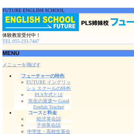
FUTURE ENGLISH SCHOOL
体験教室受付中！
TEL 055-233-7447
MENU
メニューを飛ばす
フューチャーの特色
FUTURE イングリッ
シュ スクールの特色
PLS方式とは
先生の派遣〜 Good
English Teacher
コースと料金
幼児英会話
子供英会話
中学生・高校生英会