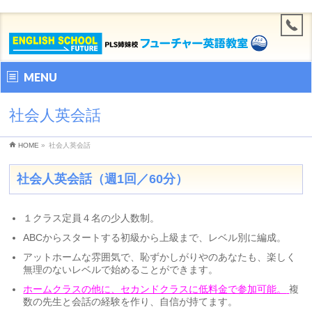
MENU
社会人英会話
HOME
»
社会人英会話
社会人英会話（週1回／60分）
１クラス定員４名の少人数制。
ABCからスタートする初級から上級まで、レベル別に編成。
アットホームな雰囲気で、恥ずかしがりやのあなたも、楽しく
無理のないレベルで始めることができます。
ホームクラスの他に、セカンドクラスに低料金で参加可能。
複
数の先生と会話の経験を作り、自信が持てます。