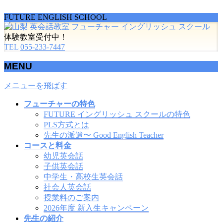
FUTURE ENGLISH SCHOOL
体験教室受付中！
TEL
055-233-7447
MENU
メニューを飛ばす
フューチャーの特色
FUTURE イングリッシュ スクールの特色
PLS方式とは
先生の派遣〜 Good English Teacher
コースと料金
幼児英会話
子供英会話
中学生・高校生英会話
社会人英会話
授業料のご案内
2026年度 新入生キャンペーン
先生の紹介