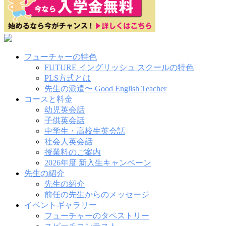
フューチャーの特色
FUTURE イングリッシュ スクールの特色
PLS方式とは
先生の派遣〜 Good English Teacher
コースと料金
幼児英会話
子供英会話
中学生・高校生英会話
社会人英会話
授業料のご案内
2026年度 新入生キャンペーン
先生の紹介
先生の紹介
前任の先生からのメッセージ
イベントギャラリー
フューチャーのタペストリー