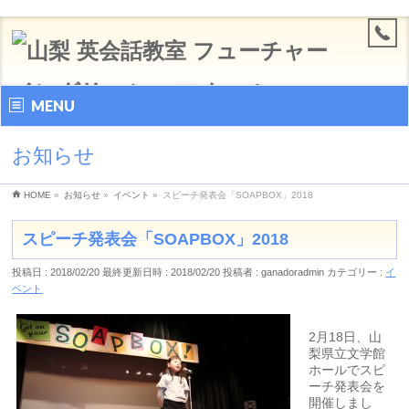
MENU
お知らせ
HOME
»
お知らせ
»
イベント
»
スピーチ発表会「SOAPBOX」2018
スピーチ発表会「SOAPBOX」2018
投稿日 : 2018/02/20
最終更新日時 : 2018/02/20
投稿者 :
ganadoradmin
カテゴリー :
イ
ベント
2月18日、山
梨県立文学館
ホールでスピ
ーチ発表会を
開催しまし