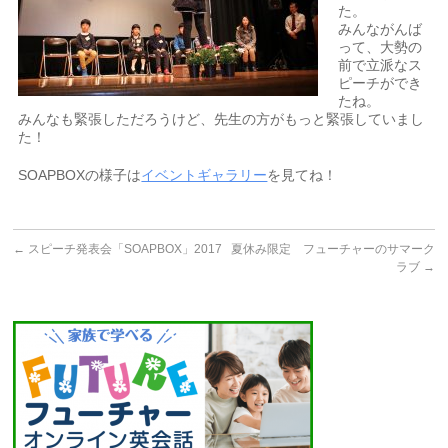
た。
みんながんば
って、大勢の
前で立派なス
ピーチができ
たね。
みんなも緊張しただろうけど、先生の方がもっと緊張していまし
た！
SOAPBOXの様子は
イベントギャラリー
を見てね！
←
スピーチ発表会「SOAPBOX」2017
夏休み限定 フューチャーのサマーク
ラブ
→