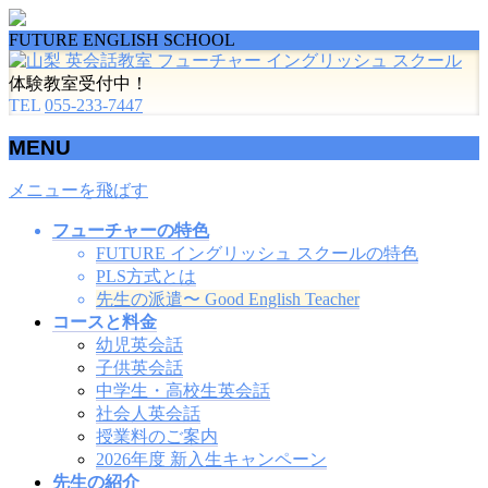
FUTURE ENGLISH SCHOOL
体験教室受付中！
TEL
055-233-7447
MENU
メニューを飛ばす
フューチャーの特色
FUTURE イングリッシュ スクールの特色
PLS方式とは
先生の派遣〜 Good English Teacher
コースと料金
幼児英会話
子供英会話
中学生・高校生英会話
社会人英会話
授業料のご案内
2026年度 新入生キャンペーン
先生の紹介