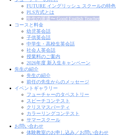
FUTURE イングリッシュ スクールの特色
PLS方式とは
先生の派遣〜 Good English Teacher
コースと料金
幼児英会話
子供英会話
中学生・高校生英会話
社会人英会話
授業料のご案内
2026年度 新入生キャンペーン
先生の紹介
先生の紹介
前任の先生からのメッセージ
イベントギャラリー
フューチャーのタペストリー
スピーチコンテスト
クリスマスパーティ
カラーリングコンテスト
サマースクール
お問い合わせ
体験教室のお申し込み／お問い合わせ