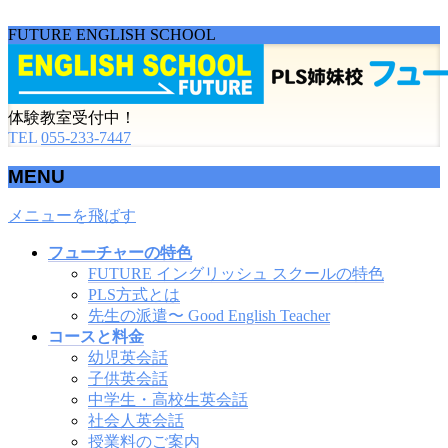
FUTURE ENGLISH SCHOOL
体験教室受付中！
TEL
055-233-7447
MENU
メニューを飛ばす
フューチャーの特色
FUTURE イングリッシュ スクールの特色
PLS方式とは
先生の派遣〜 Good English Teacher
コースと料金
幼児英会話
子供英会話
中学生・高校生英会話
社会人英会話
授業料のご案内