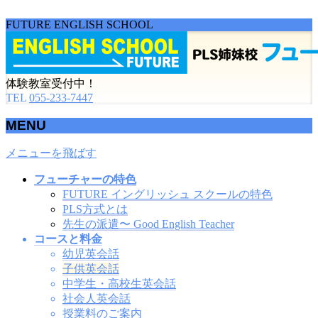
FUTURE ENGLISH SCHOOL
体験教室受付中！
TEL
055-233-7447
MENU
メニューを飛ばす
フューチャーの特色
FUTURE イングリッシュ スクールの特色
PLS方式とは
先生の派遣〜 Good English Teacher
コースと料金
幼児英会話
子供英会話
中学生・高校生英会話
社会人英会話
授業料のご案内