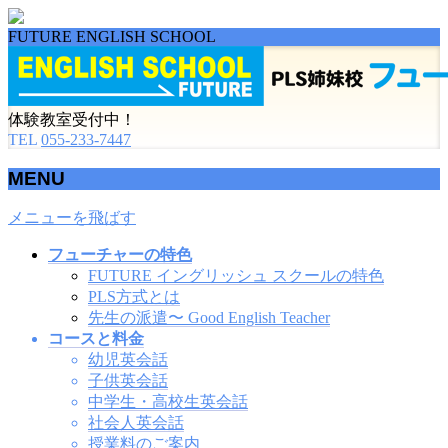
FUTURE ENGLISH SCHOOL
体験教室受付中！
TEL
055-233-7447
MENU
メニューを飛ばす
フューチャーの特色
FUTURE イングリッシュ スクールの特色
PLS方式とは
先生の派遣〜 Good English Teacher
コースと料金
幼児英会話
子供英会話
中学生・高校生英会話
社会人英会話
授業料のご案内