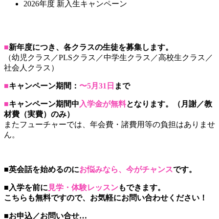
2026年度 新入生キャンペーン
■
新年度につき、各クラスの生徒を募集します。
（幼児クラス／PLSクラス／中学生クラス／高校生クラス／
社会人クラス）
■
キャンペーン期間：
〜5月31日
まで
■
キャンペーン期間中
入学金が無料
となります。（月謝／教
材費（実費）のみ）
またフューチャーでは、年会費・諸費用等の負担はありませ
ん。
■英会話を始めるのに
お悩みなら、今がチャンス
です。
■入学を前に
見学・体験レッスン
もできます。
こちらも無料ですので、お気軽にお問い合わせください！
■お申込／お問い合せ…